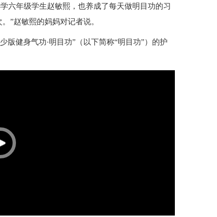
小学六年级学生赵敏熙，也养成了每天做明目功的习
一次。”赵敏熙的妈妈对记者说。
少版健身气功·明目功”（以下简称“明目功”）的护