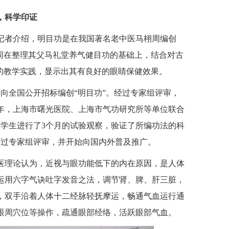
，科学印证
记者介绍，明目功是在我国著名老中医马栩周编创
栩周在整理其父马礼堂养气健目功的基础上，结合对古
年的教学实践，显示出其有良好的眼睛保健效果。
面向全国公开招标编创“明目功”。经过专家组评审，
5年，上海市曙光医院、上海市气功研究所等单位联合
级学生进行了3个月的试验观察，验证了所编功法的科
式通过专家组评审，并开始向国内外普及推广。
医理论认为，近视与眼功能低下的内在原因，是人体
运用六字气诀吐字发音之法，调节肾、脾、肝三脏，
，双手沿着人体十二经脉轻抚摩运，畅通气血运行通
眼周穴位等操作，疏通眼部经络，活跃眼部气血。