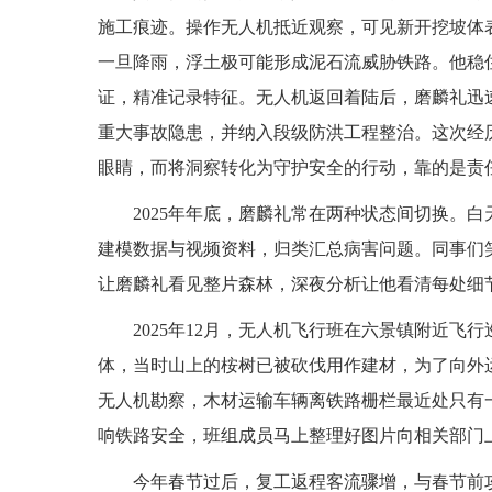
施工痕迹。操作无人机抵近观察，可见新开挖坡体
一旦降雨，浮土极可能形成泥石流威胁铁路。他稳
证，精准记录特征。无人机返回着陆后，磨麟礼迅
重大事故隐患，并纳入段级防洪工程整治。这次经
眼睛，而将洞察转化为守护安全的行动，靠的是责
2025年年底，磨麟礼常在两种状态间切换。
建模数据与视频资料，归类汇总病害问题。同事们笑
让磨麟礼看见整片森林，深夜分析让他看清每处细
2025年12月，无人机飞行班在六景镇附近
体，当时山上的桉树已被砍伐用作建材，为了向外
无人机勘察，木材运输车辆离铁路栅栏最近处只有
响铁路安全，班组成员马上整理好图片向相关部门
今年春节过后，复工返程客流骤增，与春节前