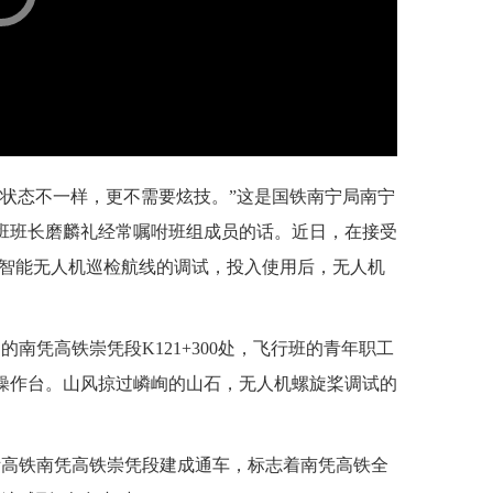
的状态不一样，更不需要炫技。”这是国铁南宁局南宁
班班长磨麟礼经常嘱咐班组成员的话。近日，在接受
行智能无人机巡检航线的调试，投入使用后，无人机
南凭高铁崇凭段K121+300处，飞行班的青年职工
操作台。山风掠过嶙峋的山石，无人机螺旋桨调试的
城际高铁南凭高铁崇凭段建成通车，标志着南凭高铁全