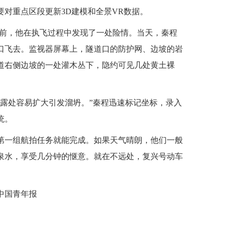
对重点区段更新3D建模和全景VR数据。
久前，他在执飞过程中发现了一处险情。当天，秦程
口飞去。监视器屏幕上，隧道口的防护网、边坡的岩
道右侧边坡的一处灌木丛下，隐约可见几处黄土裸
裸露处容易扩大引发溜坍。”秦程迅速标记坐标，录入
统。
的第一组航拍任务就能完成。如果天气晴朗，他们一般
泉水，享受几分钟的惬意。就在不远处，复兴号动车
中国青年报