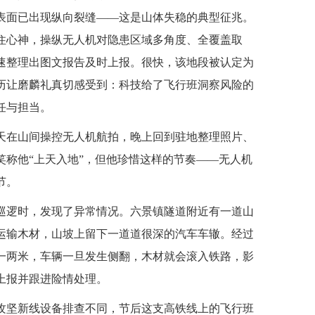
表面已出现纵向裂缝——这是山体失稳的典型征兆。
住心神，操纵无人机对隐患区域多角度、全覆盖取
速整理出图文报告及时上报。很快，该地段被认定为
历让磨麟礼真切感受到：科技给了飞行班洞察风险的
任与担当。
白天在山间操控无人机航拍，晚上回到驻地整理照片、
称他“上天入地”，但他珍惜这样的节奏——无人机
节。
飞行巡逻时，发现了异常情况。六景镇隧道附近有一道山
运输木材，山坡上留下一道道很深的汽车车辙。经过
一两米，车辆一旦发生侧翻，木材就会滚入铁路，影
上报并跟进险情处理。
攻坚新线设备排查不同，节后这支高铁线上的飞行班