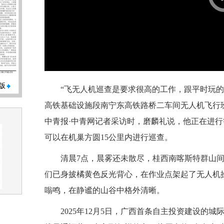
版
“飞无人机巡查是要求很高的工作，跟平时玩
高铁基础设施段南宁东高铁路桥二车间无人机飞行
中青报·中青网记者采访时，磨麟礼说，他正在进
可以在机巢方圆15公里内进行巡查。
清晨7点，晨雾还未散尽，桂西南喀斯特群山间的
们已身披橘黄色反光背心，在作业点架起了无人机
嗡鸣，在静谧的山谷中格外清晰。
2025年12月5日，广西首条自主投资建设的