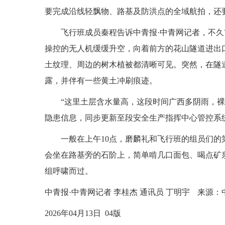
要完成沿线轻飘物、路基及防洪点的全域航拍，还要
飞行班成员秦程告诉中青报·中青网记者，不
操控的无人机缓缓升空，向着前方的花山隧道进出
土纹理、周边的树木植被都清晰可见。突然，在隧
露，并伴有一些黄土冲刷痕迹。
“这里土层含水量高，这段时间广西多阴雨，
隐患信息，同步更新至段安全生产指挥中心管控系
一般在上午10点，磨麟礼和飞行班的组员们
会坐在路基旁的石阶上，简单啃几口面包、喝点矿
组呼啸而过。
中青报·中青网记者 李桂杰 通讯员 丁明宇
来源：
2026年04月13日 04版