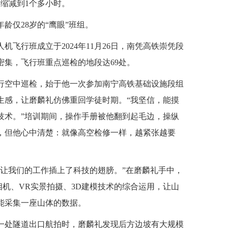
缩减到1个多小时。
龄仅28岁的“鹰眼”班组。
飞行班成立于2024年11月26日，南凭高铁崇凭段
集，飞行班重点巡检的地段达69处。
行空中巡检，始于他一次参加南宁高铁基础设施段组
生感，让磨麟礼仿佛重回学徒时期。“我坚信，能摸
技术。”培训期间，操作手册被他翻到起毛边，操纵
，但他心中清楚：就像高空检修一样，越紧张越要
机让我们的工作插上了科技的翅膀。”在磨麟礼手中，
相机、VR实景拍摄、3D建模技术的综合运用，让山
能采集一座山体的数据。
对一处隧道出口航拍时，磨麟礼发现后方边坡有大规模