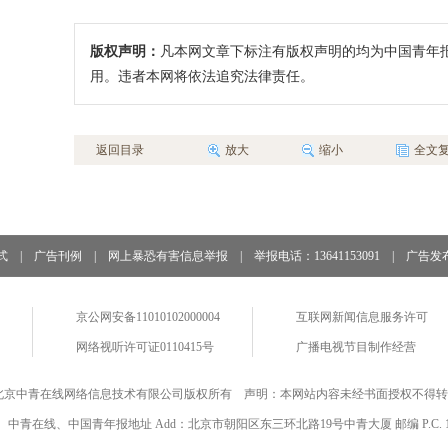
版权声明：
凡本网文章下标注有版权声明的均为中国青年
用。违者本网将依法追究法律责任。
返回目录
放大
缩小
全文
式
|
广告刊例
|
网上暴恐有害信息举报
|
举报电话：13641153091
|
广告发
京公网安备11010102000004
互联网新闻信息服务许可
网络视听许可证0110415号
广播电视节目制作经营
北京中青在线网络信息技术有限公司版权所有 声明：本网站内容未经书面授权不得转
中青在线、中国青年报地址 Add：北京市朝阳区东三环北路19号中青大厦 邮编 P.C. 10