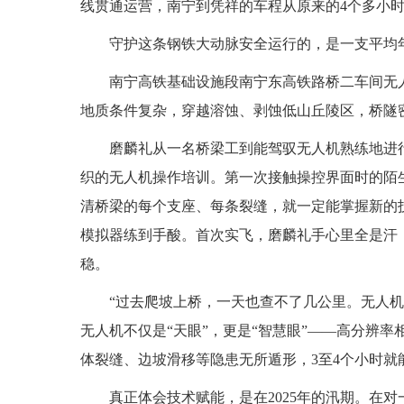
线贯通运营，南宁到凭祥的车程从原来的4个多小时
守护这条钢铁大动脉安全运行的，是一支平均年
南宁高铁基础设施段南宁东高铁路桥二车间无人机
地质条件复杂，穿越溶蚀、剥蚀低山丘陵区，桥隧密
磨麟礼从一名桥梁工到能驾驭无人机熟练地进
织的无人机操作培训。第一次接触操控界面时的陌
清桥梁的每个支座、每条裂缝，就一定能掌握新的
模拟器练到手酸。首次实飞，磨麟礼手心里全是汗
稳。
“过去爬坡上桥，一天也查不了几公里。无人
无人机不仅是“天眼”，更是“智慧眼”——高分辨率
体裂缝、边坡滑移等隐患无所遁形，3至4个小时就
真正体会技术赋能，是在2025年的汛期。在