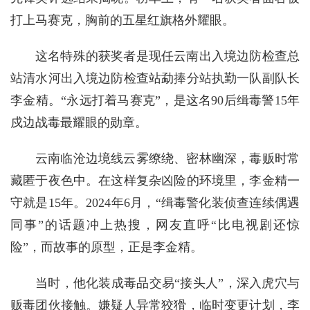
打上马赛克，胸前的五星红旗格外耀眼。
这名特殊的获奖者是现任云南出入境边防检查总
站清水河出入境边防检查站勐捧分站执勤一队副队长
李金精。“永远打着马赛克”，是这名90后缉毒警15年
戍边战毒最耀眼的勋章。
云南临沧边境线云雾缭绕、密林幽深，毒贩时常
藏匿于夜色中。在这样复杂凶险的环境里，李金精一
守就是15年。2024年6月，“缉毒警化装侦查连续偶遇
同事”的话题冲上热搜，网友直呼“比电视剧还惊
险”，而故事的原型，正是李金精。
当时，他化装成毒品交易“接头人”，深入虎穴与
贩毒团伙接触。嫌疑人异常狡猾，临时变更计划，李