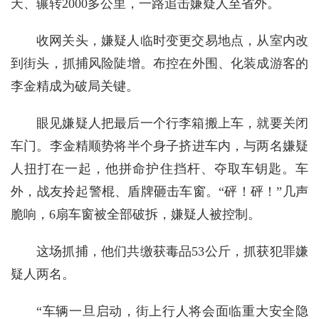
天、辗转2000多公里，一路追击嫌疑人至省外。
收网关头，嫌疑人临时变更交易地点，从室内改
到街头，抓捕风险陡增。布控在外围、化装成游客的
李金精成为破局关键。
眼见嫌疑人把最后一个行李箱搬上车，就要关闭
车门。李金精顺势将半个身子挤进车内，与两名嫌疑
人扭打在一起，他拼命护住挡杆、夺取车钥匙。车
外，战友拎起警棍、盾牌砸击车窗。“砰！砰！”几声
脆响，6扇车窗被全部破拆，嫌疑人被控制。
这场抓捕，他们共缴获毒品53公斤，抓获犯罪嫌
疑人两名。
“车辆一旦启动，街上行人将会面临重大安全隐