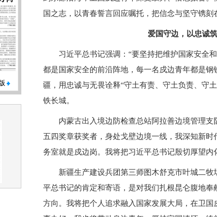
国之志，以青春誓言回应嘱托，把信念与坚守镌刻
爱国守边，以忠诚
习近平总书记强调：“要坚持把维护国家安全
都是国家安全的前沿阵地，每一名戍边青年都是钢
版
疆，用忠诚与无畏诠释“守土有责、守土负责、守土
铁长城。
内蒙古出入境边防检查总站阿拉善边境管理支
五四奖章获奖者，身处戈壁边境一线，我深知新时
务室就是戍边岗。我将把习近平总书记殷切厚望内
新疆生产建设兵团第三师图木舒克市叶城二牧
平总书记的肯定和寄语，是对我们扎根昆仑腹地奉
方向。我将把个人追求融入国家发展大局，在卫国