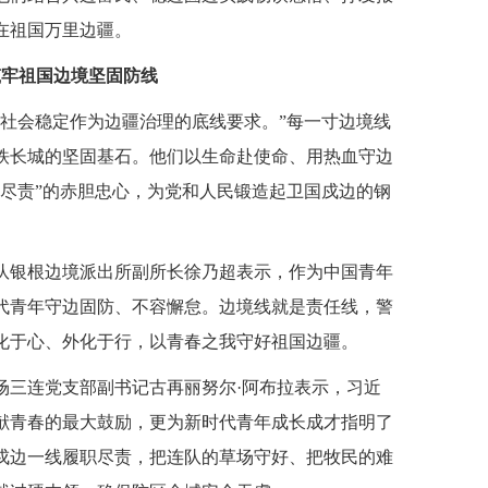
在祖国万里边疆。
筑牢祖国边境坚固防线
和社会稳定作为边疆治理的底线要求。”每一寸边境线
铁长城的坚固基石。他们以生命赴使命、用热血守边
尽责”的赤胆忠心，为党和人民锻造起卫国戍边的钢
队银根边境派出所副所长徐乃超表示，作为中国青年
代青年守边固防、不容懈怠。边境线就是责任线，警
化于心、外化于行，以青春之我守好祖国边疆。
场三连党支部副书记古再丽努尔·阿布拉表示，习近
献青春的最大鼓励，更为新时代青年成长成才指明了
戍边一线履职尽责，把连队的草场守好、把牧民的难