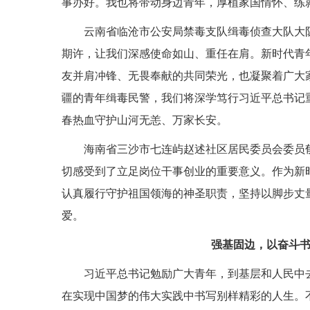
事办好。我也将带动身边青年，厚植家国情怀、练
云南省临沧市公安局禁毒支队缉毒侦查大队大
期许，让我们深感使命如山、重任在肩。新时代青
友并肩冲锋、无畏奉献的共同荣光，也凝聚着广大
疆的青年缉毒民警，我们将深学笃行习近平总书记
春热血守护山河无恙、万家长安。
海南省三沙市七连屿赵述社区居民委员会委员
切感受到了立足岗位干事创业的重要意义。作为新
认真履行守护祖国领海的神圣职责，坚持以脚步丈
爱。
强基固边，以奋斗
习近平总书记勉励广大青年，到基层和人民中
在实现中国梦的伟大实践中书写别样精彩的人生。