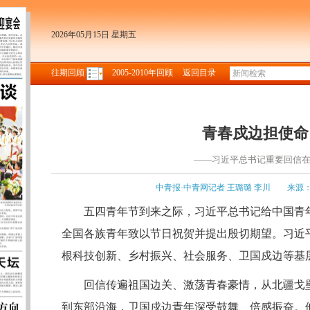
2026年05月15日 星期五
往期回顾
2005-2010年回顾
返回目录
青春戍边担使命
——习近平总书记重要回信
中青报·中青网记者 王璐璐 李川
来源
五四青年节到来之际，习近平总书记给中国青
全国各族青年致以节日祝贺并提出殷切期望。习近
根科技创新、乡村振兴、社会服务、卫国戍边等基
回信传遍祖国边关、激荡青春豪情，从北疆戈
到东部沿海，卫国戍边青年深受鼓舞、倍感振奋。