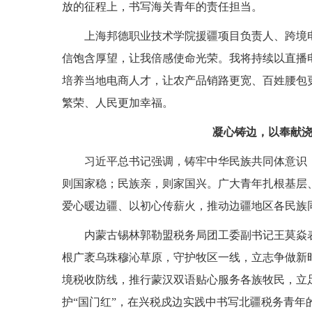
放的征程上，书写海关青年的责任担当。
上海邦德职业技术学院援疆项目负责人、跨境
信饱含厚望，让我倍感使命光荣。我将持续以直播
培养当地电商人才，让农产品销路更宽、百姓腰包
繁荣、人民更加幸福。
凝心铸边，以奉献
习近平总书记强调，铸牢中华民族共同体意识
则国家稳；民族亲，则家国兴。广大青年扎根基层
爱心暖边疆、以初心传薪火，推动边疆地区各民族
内蒙古锡林郭勒盟税务局团工委副书记王莫焱
根广袤乌珠穆沁草原，守护牧区一线，立志争做新
境税收防线，推行蒙汉双语贴心服务各族牧民，立足4
护“国门红”，在兴税戍边实践中书写北疆税务青年