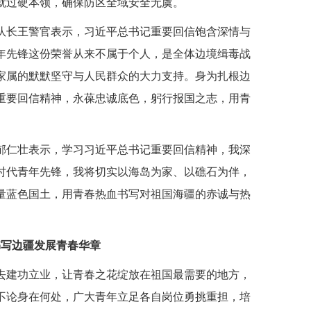
就过硬本领，确保防区全域安全无虞。
队长王警官表示，习近平总书记重要回信饱含深情与
年先锋这份荣誉从来不属于个人，是全体边境缉毒战
家属的默默坚守与人民群众的大力支持。身为扎根边
重要回信精神，永葆忠诚底色，躬行报国之志，用青
郁仁壮表示，学习习近平总书记重要回信精神，我深
时代青年先锋，我将切实以海岛为家、以礁石为伴，
量蓝色国土，用青春热血书写对祖国海疆的赤诚与热
书写边疆发展青春华章
去建功立业，让青春之花绽放在祖国最需要的地方，
不论身在何处，广大青年立足各自岗位勇挑重担，培