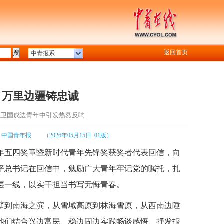
返回首页
中青报系
 万里边疆铸忠诚
在卫国戍边青年中引发热烈反响
：中国青年报
（2026年05月15日 01版）
年五四奖章暨新时代青年先锋奖获奖者代表回信，向
平总书记在回信中，勉励广大青年牢记党的嘱托，扎
层一线，以实干担当书写无悔青春。
壁到南海之滨，从雪域高原到林海雪原，从西南边陲
他们结合兴边富民、稳边固边实践畅谈感悟、抒发报