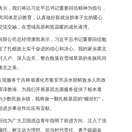
表示，我们将以习近平总书记重要回信精神为指引，
族共同体意识教育，认真做好新就业群体子女的暖心
交流交融，在雪域高原构筑温暖的成长港湾。
有限公司总经理康凯表示，习近平总书记重要回信勉
定了扎根故土实干奋进的信心和决心。我的家乡肃北
村入户、深入边关，整合散落在雪域草原的各族民间
肃北之美。
映彤（现服务于吉林省通化市集安市凉水朝鲜族乡人民政
谆谆教诲，为我们开展基层志愿服务提供了根本遵
的少数民族乡镇，我将做一颗扎根基层的“螺丝钉”，
结进步事业作出应有贡献。
回信为广大卫国戍边青年指明了前进方向、注入了强
嘱托，树立远大理想、担当时代责任、勇于砥砺奋