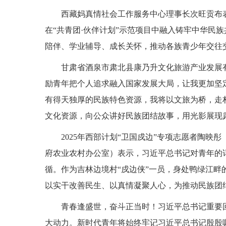
西藏妈真情社会工作服务中心理事长次旺贡布
在“共青团·伙伴计划”示范项目中融入铸牢中华民
陪伴、学业辅导、成长关怀，推动各族青少年交往
甘肃省酒泉市肃北县康乃升文化旅游产业发展
励青年把个人追求融入国家发展大局，让我更加坚
有得天独厚的民族特色资源，我将以文旅为桥，走
文化资源，向公众讲好民族团结故事，用光影展现
2025年西部计划“卫国戍边”专项志愿者陶
府农业农村办公室）表示，习近平总书记对青年的
循。作为吉林边境村“戍边侠”一员，身处鸭绿江畔
以实干改善民生、以真情凝聚人心，为推动民族团
青春逢盛世，奋斗正当时！习近平总书记重要
大动力。新时代青年将始终牢记习近平总书记殷殷