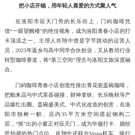
把小店开稳，用年轻人喜爱的方式聚人气
在洛阳市应天门旁的长乐街上，门屿咖啡凭
借“一眼望阙楼”的绝佳视角，成为洛阳青春小店的打
卡顶流之一。主理人肖翔中曾是字节跳动的运营人
员，2023年返乡与高中同学合伙创业，又从教培行业
转型咖啡赛道，将“第三空间”理念与洛阳文旅深度融
合。
门屿咖啡青春小店创造性推出青花瓷盖碗咖啡，
把舶来品与中式茶器碰撞，财神拿铁、长乐晚秋等产
品爆红出圈。盖碗盛美式、中式化改造的创意，在洛
阳市独树一帜。店内35平方米空间搭起钢构二
层，“抠”出的小窗正对应天门，成为华服打卡、婚纱
照拍摄的热门点位。肖翔中还联合Vespa机车、骑行