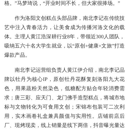
格。”马梦琦说，“开业时间不长，但大家很捧场。”
作为洛阳文创糕点头部品牌，南北李记在传统技
艺中注入青春活力，让美食成为传播河洛文化的载
体。主理人黄江浩深耕行业8年，带领近300人团队，
吸纳五六十名大学生就业，以“原创+健康+文旅”打造
爆款产品。
南北李记运营组负责人黄江伊介绍，南北李记品
牌以牡丹为核心IP，原创牡丹花酥复刻洛阳九大花
色，用果蔬粉天然染色，低糖配方贴合年轻消费需
求；唐三彩、应天门、龙门佛手造型糕点，将城市地
标与文物转化为可食用文创；宋锦布包装可二次利
用，实木画卷礼盒兼具颜值与实用性。店铺前店后
厂、现烤现卖，线上销量是线下两倍，抖音曝光量达