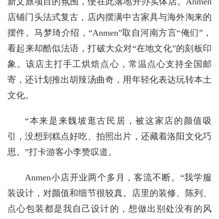
新文旅项目的氛围，便在此落地开办实体店。Anmen
店铺门头法式复古，店内摆满中古家具与海外淘来的
摆件。马梦琦介绍，“Anmen”取自河南方言“俺们”，
看起来却酷似法语，打破大众对“在地文化”的刻板印
象。该店主打手工烘焙点心，常温点心支持全国邮
寄，还计划推出胡辣汤曲奇，用年轻化表达玩转本土
文化。
“本来是来魏坡逛古民居，被这家店的颜值吸
引，没想到糕点好吃、拍照出片，还藏着洛阳文化巧
思。”打卡游客小李赞叹道。
Anmen小店开业两个多月，客流不断。“我学服
装设计，对颜值和细节很较真。店里的装修、陈列、
点心包装都是我自己设计的，想做出别处没有的风