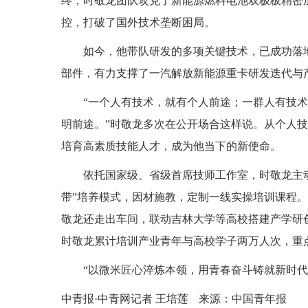
终，时敬龙团队攻克了新能源燃料电池双极板精密
控，打破了国外技术垄断困局。
如今，他带队研发的多项关键技术，已成功落
部件，有力支撑了一汽解放新能源重卡研发迭代与
“一个人有技术，就有个人前途；一群人有技
明前途。”时敬龙多次在公开场合这样说。从个人
培育高素质技能人才，成为他当下的新使命。
依托国家级、省级首席技师工作室，时敬龙主动
带”培养模式，因材施教，定制一线实操培训课程
敬龙还走出车间，联动吉林大学等高校搭建产学研
时敬龙累计培训产业青年与高校学子两万人次，重点
“以微米匠心淬炼本领，用青春奋斗铸就新时
中青报·中青网记者 王培莲
来源：中国青年报