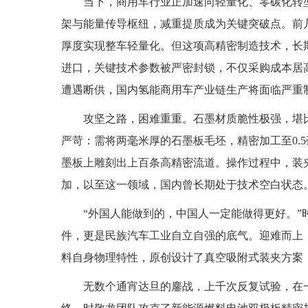
当下，商用车行业正加速向轻量化、零碳化转
架与能量传导枢纽，减重提质成为关键突破点。前
厚度实现整车轻量化。但这项高精密制造技术，长
进口，关键技术参数被严密封锁，不仅采购成本居
遭遇断供，国内氢能商用车产业链生产将面临严重
攻坚之路，困难重重。石墨材质脆性极强，堪
严苛：需将两毫米厚的石墨板毛坯，精密加工至0.5
墨板上雕刻出上百条高精密流道。操作过程中，装
加，以至这一领域，国内曾长期处于技术空白状态
“外国人能做到的，中国人一定能做得更好。
件，更是民族汽车工业自立自强的底气。迎难而上
料自身物理特性，原创设计了真空吸附式装夹方案
无数个通宵达旦的鏖战，上千次反复试验，在