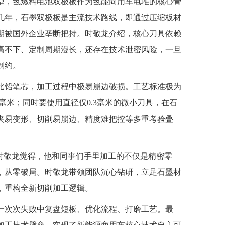
型，氢燃料电池双极板作为氢能商用车电堆的核心骨
几年，石墨双极板是主流技术路线，即通过压缩板材
期被国外企业垄断把持。时敬龙介绍，核心刀具依赖
高不下、定制周期漫长，还存在技术泄密风险，一旦
制约。
比铅笔芯，加工过程中极易崩边破损。工艺标准极为
毫米；同时要使用直径仅0.3毫米的微小刀具，在石
夹易变形、切削易崩边、精度难把控等多重考验叠
。
”时敬龙觉得，他和同事们手里加工的不仅是精密零
，从零破局。时敬龙带领团队沉心钻研，立足石墨材
，重构全新切削加工逻辑。
一次次失败中复盘短板、优化流程、打磨工艺。最