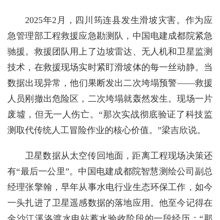
2025年2月，四川筠连县发生滑坡灾害。作为应
急管理部工程救援应急勘测队，中国电建成都院紧急
驰援。救援团队用上了边坡雷达、无人机和卫星监测
技术，在救援现场实时紧盯滑坡体的每一丝动静。当
数据出现异常，他们果断发出二次垮塌预警——救援
人员刚撤出危险区，二次垮塌就轰然发生。现场一片
废墟，但无一人伤亡。“那次实战彻底验证了科技监
测取代传统人工冒险作业的核心价值。”梁吉欣说。
卫星数据从太空传回地面，距离工程现场决策还
有“最后一公里”。中国电建成都院智慧测绘公司副总
经理张擎翰，早年从事水电行业生态环保工作，如今
一头扎进了卫星遥感数据的落地应用。他至今记得在
金沙江溪洛渡水电站蓄水验收阶段的一段经历：“那