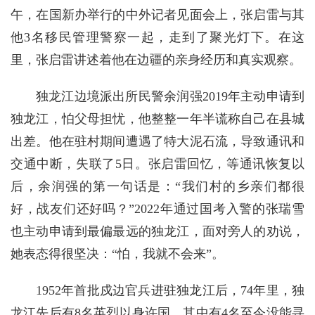
午，在国新办举行的中外记者见面会上，张启雷与其
他3名移民管理警察一起，走到了聚光灯下。在这
里，张启雷讲述着他在边疆的亲身经历和真实观察。
独龙江边境派出所民警余润强2019年主动申请到
独龙江，怕父母担忧，他整整一年半谎称自己在县城
出差。他在驻村期间遭遇了特大泥石流，导致通讯和
交通中断，失联了5日。张启雷回忆，等通讯恢复以
后，余润强的第一句话是：“我们村的乡亲们都很
好，战友们还好吗？”2022年通过国考入警的张瑞雪
也主动申请到最偏最远的独龙江，面对旁人的劝说，
她表态得很坚决：“怕，我就不会来”。
1952年首批戍边官兵进驻独龙江后，74年里，独
龙江先后有8名英烈以身许国，其中有4名至今没能寻