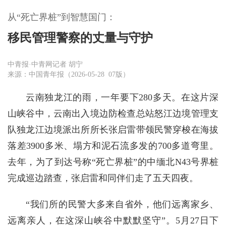
从“死亡界桩”到智慧国门：
移民管理警察的丈量与守护
中青报·中青网记者 胡宁
来源：中国青年报（2026-05-28 07版）
云南独龙江的雨，一年要下280多天。在这片深
山峡谷中，云南出入境边防检查总站怒江边境管理支
队独龙江边境派出所所长张启雷带领民警穿梭在海拔
落差3900多米、塌方和泥石流多发的700多道弯里。
去年，为了到达号称“死亡界桩”的中缅北N43号界桩
完成巡边踏查，张启雷和同伴们走了五天四夜。
“我们所的民警大多来自省外，他们远离家乡、
远离亲人，在这深山峡谷中默默坚守”。5月27日下