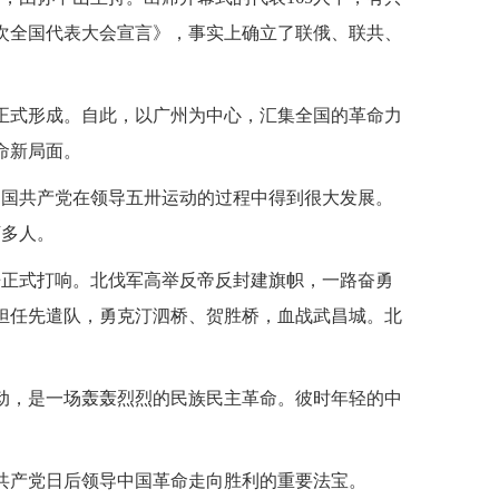
一次全国代表大会宣言》，事实上确立了联俄、联共、
正式形成。自此，以广州为中心，汇集全国的革命力
命新局面。
。中国共产党在领导五卅运动的过程中得到很大发展。
万多人。
战争正式打响。北伐军高举反帝反封建旗帜，一路奋勇
担任先遣队，勇克汀泗桥、贺胜桥，血战武昌城。北
命运动，是一场轰轰烈烈的民族民主革命。彼时年轻的中
共产党日后领导中国革命走向胜利的重要法宝。