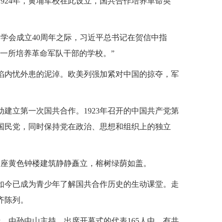
924年，黄埔军校在此设立，国共合作培养革命英
校同学会成立40周年之际，习近平总书记在贺信中指
一所培养革命军队干部的学校。”
深陷内忧外患的泥淖。欧美列强加紧对中国的掠夺，军
建立第一次国共合作。1923年召开的中国共产党第
国民党，同时保持党在政治、思想和组织上的独立
一座黄色钟楼建筑静静矗立，榕树绿荫如盖。
如今已成为青少年了解国共合作历史的生动课堂。走
齐陈列。
举行，由孙中山主持。出席开幕式的代表165人中，有共