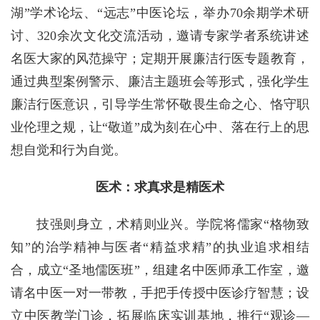
湖”学术论坛、“远志”中医论坛，举办70余期学术研
讨、320余次文化交流活动，邀请专家学者系统讲述
名医大家的风范操守；定期开展廉洁行医专题教育，
通过典型案例警示、廉洁主题班会等形式，强化学生
廉洁行医意识，引导学生常怀敬畏生命之心、恪守职
业伦理之规，让“敬道”成为刻在心中、落在行上的思
想自觉和行为自觉。
医术：求真求是精医术
技强则身立，术精则业兴。学院将儒家“格物致
知”的治学精神与医者“精益求精”的执业追求相结
合，成立“圣地儒医班”，组建名中医师承工作室，邀
请名中医一对一带教，手把手传授中医诊疗智慧；设
立中医教学门诊，拓展临床实训基地，推行“观诊—