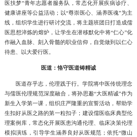
医扶梦”青年志愿者服务队，常态化开展疾病诊疗、
健康讲座等公益活动；以“尊崇医心、涵养医魂”为主
线，组织学生进行研讨交流，将主题班团日打造成儒
医思想淬炼的熔炉，让学生在潜移默化中将“仁心”化
作融入血脉、刻入骨髓的职业信仰，自觉做到以仁心
待患、以大爱行医。
医道：恪守医道铸精诚
医道存乎志，伦理践于行。学院将中医传统理念
与儒医伦理规范深度融合，将孙思邈“大医精诚”作为
新生入学第一课，组织庄严隆重的宣誓活动，帮助学
生扣好从医之路的第一粒扣子；建设儒医临床典型伦
理案例库，常态化开展医患沟通伦理、临床决策伦理
模拟演练，引导学生涵养良好从医规范；依托“微山