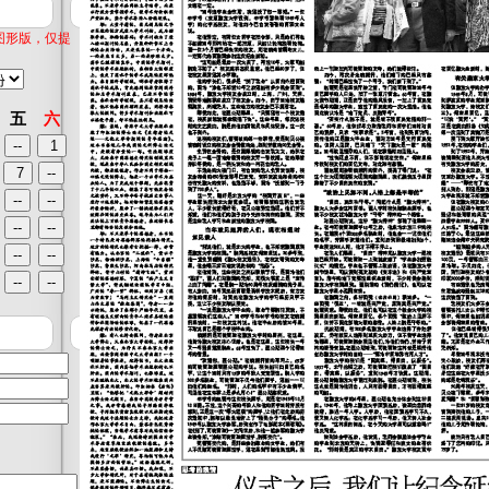
出图形版，仅提
五
六