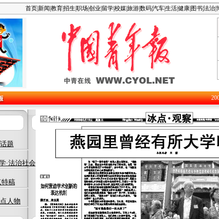
首页
|
新闻
|
教育
|
招生
|
职场
|
创业
|
留学
|
校媒
|
旅游
|
数码
|
汽车
|
生活
|
健康
|
图书
|
法治
|
20
话题
学·法治社会
点特稿
点人物