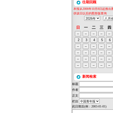
往期回顾
本报从2006年10月8日起推
供该日以后的图形版查询
日
一
二
三
四
新闻检索
标题
作者
正文
栏目
此日期后
(例：2003-01-01)