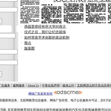
·
燕园里曾经有所大学叫燕大
·
仪式之后，我们让纪念延续
·
如何营造学术创新的表达机制
·
视点
·
版面图
|
|
|
|
|
广告服务
建网服务
About Us
中青在线声明
媒体公约
互联网违法和不良信息举
网络广告发布支持
载新闻业务、互联网教育信息服务、网络广告经营、电子公告服务许可证，京ICP证01
导航:
首页
|
新闻
|
教育
|
招生
|
职场
|
创业
|
留学
|
校媒
|
旅游
|
数码
|
汽车
|
生活
|
影视
|
健康
|
图书
|
法治
|