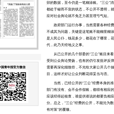
卯的数据，至今仍是一笔糊涂账。“三公”
都处于秘而不宣的状态，不公开不透明，
应对社会舆论就不免乏力甚至理亏气短。
政府部门运行办事，当然需要各种经费，
不成其为问题，关键是这笔账不能糊里糊
是人民公仆，钱花多少，都花在了哪里，
代，此乃天经地义之事。
从已公开的几个部委的“三公”账目来看
受到公众舆论赞扬，也有的仍引发批评反弹
中国青年报官方微信
需要再深化细致些，不光给大家公开几个
目，这样才好让公众判断花得妥当与否。
当然，已经公开的“三公”经费本身的准
部门有没有、会不会作假账，都得有相应
应该经得起核查，谁提供谁说的都要负相
分。总之，“三公”经费的公开，不能沦为
有对策”的覆辙。