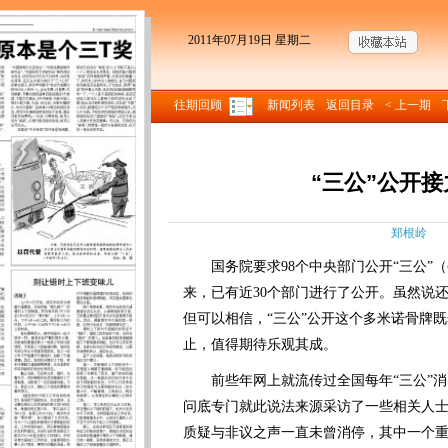
2011年07月19日 星期二
往期回顾
新闻列表
返回目录
< 上一期
“三公”公开
郑根岭 来
国务院要求98个中央部门公开“三公”（
来，已有近30个部门进行了公开。虽然说
但可以相信，“三公”公开这个多米诺骨牌
止，值得期待乐观其成。
前些年网上就流传过全国每年“三公”消费
问底专门就此说法来源采访了一些相关人
质疑与非议之声一直未曾消停，其中一个