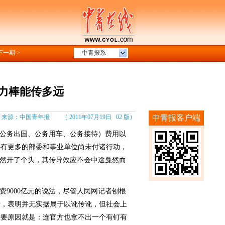
下一期 >
中青报系
接力棒能传多远
源：中国青年报 （ 2011年07月19日 02 版）
中青报客户端
公务出国、公务用车、公务接待）费用以
还有更多的部委和事业单位尚未付诸行动，
既然开了个头，其传导效应不会中途戛然而
9000亿元的说法，尽管人民网记者刨根
士，表明并无实据属于以讹传讹，但社会上
重要原因就是：连官方也拿不出一个有钉有