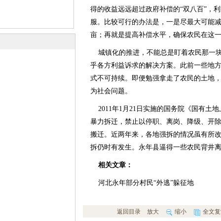
得的收益远远超过政府补偿的“双八百”，
服。比较可行的办法是，一是尽最大可能
亩；再就是提高补偿水平，确保农民在这
城镇化的推进，不能总是盯着农民那一块
乎各方利益诉求的解决方案。此前一些地
式不可持续。即便勉强拿走了农民的土地
为社会问题。
2011年1月21日实施的国务院《国有土
暴力拆迁，禁止以停职、离岗、降级、开
搬迁。近两年来，各地强拆的情况虽有所
拆仍时有发生。永年县逼得一些农民背井
相关文章：
河北永年部分村民“外逃”躲征地
返回目录
放大
缩小
全文复