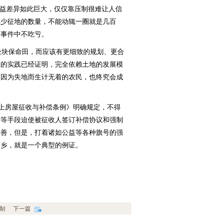
利益差异如此巨大，仅仅靠压制很难让人信
减少征地的数量，不能动辄一圈就是几百
一事件中不吃亏。
块保命田，而应该有更细致的规划、更合
方的实践已经证明，完全依赖土地的发展模
，因为失地而生计无着的农民，也终究会成
地上房屋征收与补偿条例》明确规定，不得
除等手段迫使被征收人签订补偿协议和强制
改善，但是，打着诸如公益等各种旗号的强
离乡，就是一个典型的例证。
制
下一篇