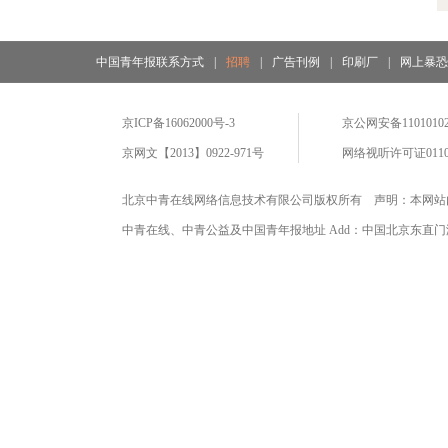
中国青年报联系方式
|
招聘
|
广告刊例
|
印刷厂
|
网上暴
京ICP备16062000号-3
京公网安备11010102
京网文【2013】0922-971号
网络视听许可证0110
北京中青在线网络信息技术有限公司版权所有 声明：本网站
中青在线、中青公益及中国青年报地址 Add：中国北京东直门海运仓2号