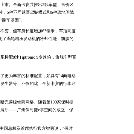
上市。全新卡宴共推出3款车型，售价区
到4秒，5种不同越野驾驶模式和6种离地间隙
“跑车基因”。
变，但车身长度增加63毫米，车顶高度
化了涡轮增压发动机的冷却性能，前脸的
速Tiptronic S变速箱，旗舰车型百
更为丰富的标准配置，如具有14向电动
子发生器等。不仅如此，全新卡宴的行李厢
完善经销商网络。随着第100家保时捷
展厅——广州保时捷e享空间的成立，保
。
中国总裁及首席执行官方智勇说，“保时