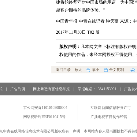
捷将始终坚守对中国市场的承诺，为中国
越客户期待的品牌体验。”
中国青年报·中青在线记者 钟天骐 来源：
2017年11月30日 T02 版
版权声明：
凡本网文章下标注有版权声明
权使用的作品，未经本网授权不得使用。
返回目录
放大
缩小
全文复制
式
|
广告刊例
|
网上暴恐有害信息举报
|
举报电话：13641153091
|
广告发
京公网安备11010102000004
互联网新闻信息服务许可
网络视听许可证0110415号
广播电视节目制作经营
京中青在线网络信息技术有限公司版权所有 声明：本网站内容未经书面授权不得转