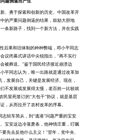
由问题倒逼而产生
新、勇于探索和创新的历史。中国改革开
实中的严重问题倒逼的结果，鼓励大胆地
出一条新路子，找到一个新方法，并在实践
难性后果和旧体制的种种弊端，邓小平同志
会议闭幕式讲话中尖锐指出，“再不实行
会被葬送。”鉴于国民经济接近崩溃边
邓小平同志认为，唯一出路就是通过改革加
机，发展自己，关键是发展经济。现在，
我们不发展或发展得太慢，老百姓一比较就
8户农民冒死签订的“大包干”协议，就是基层
印证，从而拉开了农村改革的序幕。
志轻车简从，到“逃港”问题严重的宝安
龙、宝安这边冷落萧条，他神情庄重，叮嘱
不要先去反他什么主义！”翌年，党中央、