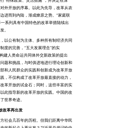
行“特殊政策、灵活措施”，并决定在深
启对外开放的序幕。以此为先导，改革从农
边进而到内陆，渐成燎原之势。“家庭联
”等一系列具有中国特色的改革举措陆续出
迸发。
，以公有制为主体、多种所有制经济共同
制度的完善，“五大发展理念”的实
、构建人类命运共同体外交新政策的提出
对问题和挑战，与时俱进地进行理论创新和
干部和人民群众的实践和创新成为改革开放
实践，不仅构成了改革开放最直接的动力，
验改革开放的试金石；同时，这些丰富的实
并以此指导新的改革开放的实践。中国的改
造了世界奇迹。
放改革再出发
方社会几百年的历程。但我们距离中华民
历史的新起点上再出发？习近平总书记给中