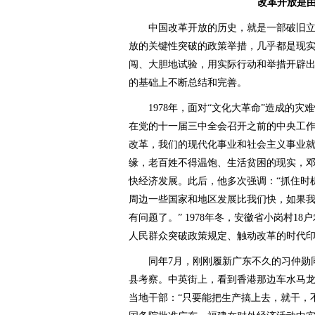
改革开放是
中国改革开放的历史，就是一部破旧立
放的关键性突破的政策举措，几乎都是现
闯、大胆地试验，用实际行动和举措开辟
的基础上不断总结和完善。
1978年，面对“文化大革命”造成的灾
在党的十一届三中全会召开之前的中央工作
改革，我们的现代化事业和社会主义事业就
缘，老百姓不得温饱、生活贫困的现实，
快经济发展。此后，他多次强调：“抓住时
周边一些国家和地区发展比我们快，如果
有问题了。” 1978年冬，安徽省小岗村1
人民群众突破政策规定、触动改革的时代
同年7月，刚刚履新广东不久的习仲勋同
县考察。中英街上，看到香港那边车水马
当地干部：“只要能把生产搞上去，就干，