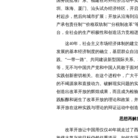
国务院批准广东、福建在对外经济活动中实
圳、珠海、厦门、汕头试办经济特区，开
村起步，然后向城市扩展；开放从沿海到沿
产承包责任制”“价格双轨制”“分税制改革
台，全社会的生产积极性和创造活力竞相
这40年，社会主义市场经济体制的建立
发展的基本经济制度的确立，基层群众自治
践、“一带一路”、共同建设新型国际关系
等，无不与中国共产党和中国人民敢于面
实践创新密切相关。在这个进程中，广大
的不竭源泉和直接动力。破解现实问题的
创造出改革开放的辉煌成果，而且成为检
践酝酿和诞生了改革开放的理论和政策，
革开放在这种实践与理论的辩证运动中创
思想再解
改革开放让中国用仅仅40年就走过了西
族伟大复兴的目标仍然任重道远。如何在