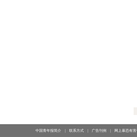
中国青年报简介
|
联系方式
|
广告刊例
|
网上暴恐有害