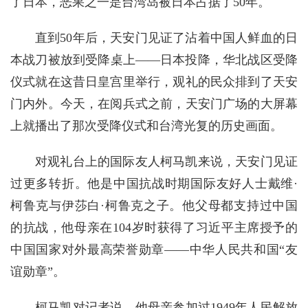
了日本，恶果之一是台湾岛被日本占据了50年。
直到50年后，天安门见证了沾着中国人鲜血的日
本战刀被放到受降桌上——日本投降，华北战区受降
仪式就在这昔日皇宫里举行，观礼的民众排到了天安
门内外。今天，在阅兵式之前，天安门广场的大屏幕
上就播出了那次受降仪式和台湾光复的历史画面。
对观礼台上的国际友人柯马凯来说，天安门见证
过更多转折。他是中国抗战时期国际友好人士戴维·
柯鲁克与伊莎白·柯鲁克之子。他父母都支持过中国
的抗战，他母亲在104岁时获得了习近平主席授予的
中国国家对外最高荣誉勋章——中华人民共和国“友
谊勋章”。
柯马凯对记者说，他母亲参加过1949年人民解放