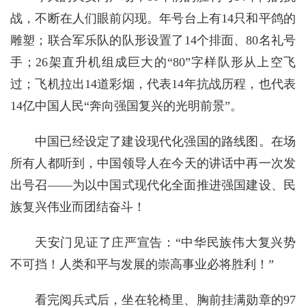
战，不断在人们眼前闪现。年号台上有14只和平鸽的
雕塑；联合军乐队的队形设置了14个排面、80名礼号
手；26架直升机组成巨大的“80”字样队形从上空飞
过；飞机拉出14道彩烟，代表14年抗战历程，也代表
14亿中国人民“奔向强国复兴的光明前景”。
中国已经设定了建设现代化强国的路线图。在场
所有人都听到，中国领导人在今天的讲话中再一次发
出号召——为以中国式现代化全面推进强国建设、民
族复兴伟业而团结奋斗！
天安门见证了庄严宣告：“中华民族伟大复兴势
不可挡！人类和平与发展的崇高事业必将胜利！”
看完阅兵式后，坐在轮椅里、胸前挂满勋章的97