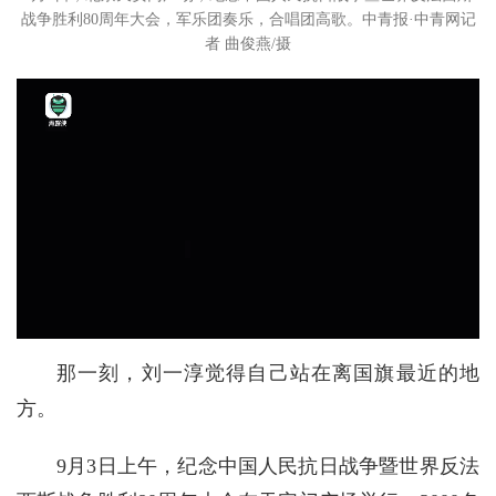
战争胜利80周年大会，军乐团奏乐，合唱团高歌。中青报·中青网记
者 曲俊燕/摄
那一刻，刘一淳觉得自己站在离国旗最近的地
方。
9月3日上午，纪念中国人民抗日战争暨世界反法