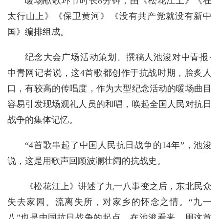
暖场献歌环节时长8分钟，由《松花江上》《在
太行山上》《保卫黄河》《没有共产党就没有新中
国》编排组成。
纪念大会广场活动策划、撰稿人池浚对中青报·
中青网记者说，这4首歌都创作于抗战时期，脍炙人
口，有较高的传唱度，作为大型纪念活动的暖场曲目
容易引发现场观礼人员的和唱，唤起全国人民对抗日
战争的集体记忆。
“4首歌串起了中国人民抗日战争的14年”，池浚
说，这是用歌声回顾波澜壮阔的抗战史。
《松花江上》讲述了九一八事变之后，东北民众
失去家园、流离失所，对家乡的怀念之情。“九一
八”也是中国抗日战争的起点，在池浚看来，用这首