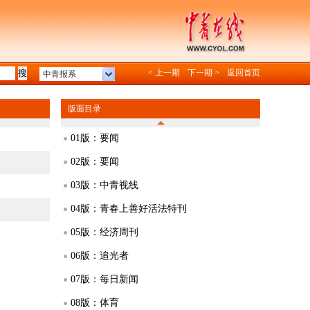
< 上一期
下一期 >
返回首页
中青报系
版面目录
01版：要闻
02版：要闻
03版：中青视线
04版：青春上善好活法特刊
05版：经济周刊
06版：追光者
07版：每日新闻
08版：体育