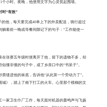
11个小时。夜晚，他便用文字为心灵筑起围墙。
时时“有效”
手的他，每天要完成40单上下的外卖配送，骑行超过
则躺着前一晚或等餐间隙记下的句子：“工作能使一
亲在张赛五年级时便离开了他，留下的遗物不多，却
似懂非懂的句子中，成了乡亲口中的“书呆子”。
元钞票缝进他的袜底，告诉他“从此算一个劳动力了”。
围城》，踏上了南下打工的火车。心里那个模糊的文
江一家卫生巾厂工作，每天面对机器的轰鸣声与飞扬