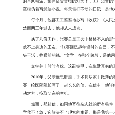
的木浆粉尘。集体宿舍昏暗的灯光下，工厂短暂的
至模仿着写武侠小说。每天雷打不动的日记，是他
每个月，他都工工整整地抄写《收获》《人民
然而两三年过去，他却从未成功。
换了几份工作，张赛总是工友中格格不入的那
瞧不上身边的工友。”张赛回忆起年轻时的自己，不
头干活，挣眼前的钱。”文学，在那个阶段，是他
文学并非时时有效。这副铠甲，在生活真实的
2010年，父亲罹患肝癌，手术耗尽家中微薄
赛，给医院院长写了一封长长的信。在信中，他详
动对方，换取父亲的生机。
然而，那封信，如同他寄往杂志社的所有稿件一
学救不了急，它解决不了现实的难题。那是我第一次