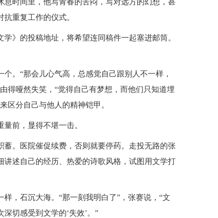
休息时间里，他写青春的苦闷，写对远方的幻想，甚
对抗重复工作的仪式。
文学》的投稿地址，将希望连同稿件一起塞进邮筒。
一个。“那会儿心气高，总感觉自己跟别人不一样，
由得哑然失笑，“觉得自己有梦想，而他们只知道埋
用来区分自己与他人的精神铠甲。
重量前，显得不堪一击。
的积蓄。医院催促续费，否则就要停药。走投无路的张
细讲述自己的经历、热爱的诗歌风格，试图用文学打
样，石沉大海。“那一刻我明白了”，张赛说，“文
深切感受到文学的‘失效’。”