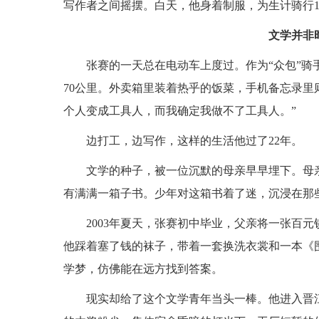
写作者之间摇摆。白天，他身着制服，为生计骑行
文学并非
张赛的一天总在电动车上度过。作为“众包”骑
70公里。外卖箱里装着热乎的饭菜，手机备忘录里
个人变成工具人，而我确定我做不了工具人。”
边打工，边写作，这样的生活他过了22年。
文学的种子，被一位沉默的母亲早早埋下。母
有满满一箱子书。少年对这箱书着了迷，沉浸在那些
2003年夏天，张赛初中毕业，父亲将一张百
他踩着塞了钱的袜子，带着一套换洗衣裳和一本《
学梦，仿佛能在远方找到答案。
现实却给了这个文学青年当头一棒。他进入晋