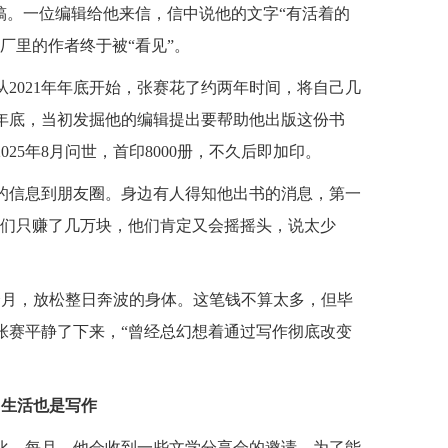
投稿。一位编辑给他来信，信中说他的文字“有活着的
厂里的作者终于被“看见”。
2021年年底开始，张赛花了约两年时间，将自己几
3年年底，当初发掘他的编辑提出要帮助他出版这份书
25年8月问世，首印8000册，不久后即加印。
的信息到朋友圈。身边有人得知他出书的消息，第一
他们只赚了几万块，他们肯定又会摇摇头，说太少
个月，放松整日奔波的身体。这笔钱不算太多，但毕
张赛平静了下来，“曾经总幻想着通过写作彻底改变
，生活也是写作
化。每月，他会收到一些文学分享会的邀请。为了能