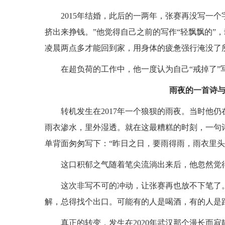
2015年结婚，此后的一两年，张赛再没写一
挤出来挣钱。”他觉得自己之前的写作“轻飘飘的”
凌晨两点多才能回到家，用身体的疲惫强行淹没了
在超负荷的工作中，他一度认为自己“戒掉了”
雨夜的一首诗
转机发生在2017年一个狼狈的雨夜。当时他
雨衣渗水，里外湿透。就在这最糟糕的时刻，一句
单背面匆匆写下：“昨日之日，要雨得雨，雨衣里头
这口积郁之气随着笔尖流淌出来后，他忽然觉得
这次非写不可的冲动，让张赛再也放不下笔了
解，总得找个出口。可能有的人是喝酒，有的人是
真正的转变，发生在2020年武汉那个漫长而