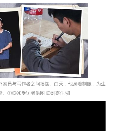
外卖员与写作者之间摇摆。白天，他身着制服，为生
墙。①③④受访者供图 ②刘嘉佳/摄