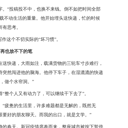
个字。“投稿投不中，也换不来钱。倒不如把时间全部
，载不动生活的重量。他开始埋头送快递，忙的时候
所有思考。
写作这个不切实际的“坏习惯”。
与再也放不下的笔
仍在送快递，大雨如注，载满货物的三轮车寸步难行，
诗突然闯进他的脑海。他停下车子，在湿漉漉的快递
，做个水帘洞。”
“整个人又有动力了，可以继续干下去了”。
。“疲惫的生活里，许多难题都是无解的，既然无
跟要好的朋友聊天。而我的出口，就是文学。”
寂静的春天。新冠疫情席卷而来，整座城市被按下暂停