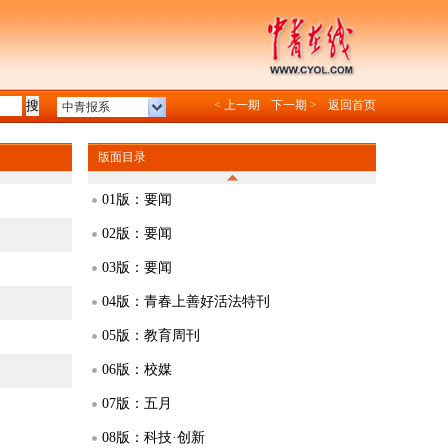
< 上一期
下一期 >
返回首页
中青报系
版面目录
01版：要闻
02版：要闻
03版：要闻
04版：青春上善好活法特刊
05版：教育周刊
06版：校媒
07版：五月
08版：科技·创新