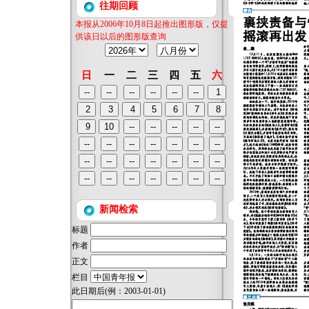
往期回顾
本报从2006年10月8日起推出图形版，仅提
供该日以后的图形版查询
日
一
二
三
四
五
六
新闻检索
标题
作者
正文
栏目
此日期后
(例：2003-01-01)