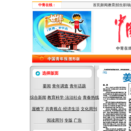
中青在线：
首页
|
新闻
|
教育
|
招生
|
职场
|
选择版面
要闻
青年调查
青年话题
综合新闻
教育科学·法治社会
青春热线
屋檐下
共青视点·经济生活
文化周刊
阅读周刊
专版
广告