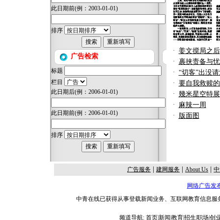
此日期前
(例：2003-01-01)
排序
·
姜文搅局之后
广告检索
·
裹挟责备与忧
标题
·
“切客”出没
栏目
·
要自我救赎的
此日期后
(例：2006-01-01)
·
幾米星空特展
·
麻辣一周
此日期前
(例：2006-01-01)
·
版面图
排序
|
|
|
广告服务
建网服务
About Us
中
网络广告发
中青在线已获得从事登载新闻业务、互联网教育信息服务、
频道导航:
首页
|
新闻
|
教育
|
招生
|
职场
|
创