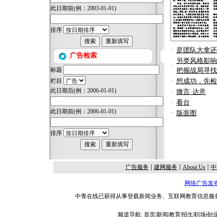
此日期前
(例：2003-01-01)
排序
·
是团队大拿还
广告检索
另类风格影响
·
标题
把握战局寻找
栏目
·
想成功，先检
此日期后
(例：2006-01-01)
·
微言·达意
·
看台
此日期前
(例：2006-01-01)
·
版面图
排序
|
|
|
广告服务
建网服务
About Us
中
网络广告发
中青在线已获得从事登载新闻业务、互联网教育信息服务、
频道导航:
首页
|
新闻
|
教育
|
招生
|
职场
|
创