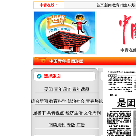
中青在线：
首页
|
新闻
|
教育
|
招生
|
职场
|
选择版面
要闻
青年调查
青年话题
综合新闻
教育科学·法治社会
青春热线
屋檐下
共青视点·经济生活
文化周刊
阅读周刊
专版
广告