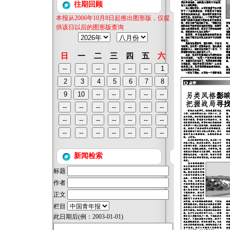
往期回顾
本报从2006年10月8日起推出图形版，仅提
供该日以后的图形版查询
日
一
二
三
四
五
六
新闻检索
标题
作者
正文
栏目
此日期后
(例：2003-01-01)