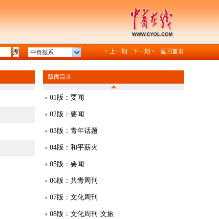
< 上一期
下一期 >
返回首页
中青报系
版面目录
01版：要闻
02版：要闻
03版：青年话题
04版：和平薪火
05版：要闻
06版：共青周刊
07版：文化周刊
08版：文化周刊·文旅