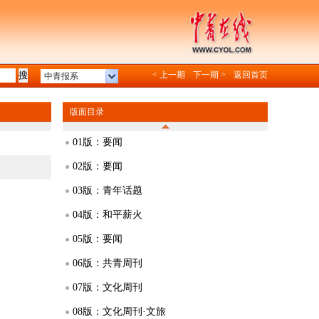
< 上一期
下一期 >
返回首页
中青报系
版面目录
01版：要闻
02版：要闻
03版：青年话题
04版：和平薪火
05版：要闻
06版：共青周刊
07版：文化周刊
08版：文化周刊·文旅