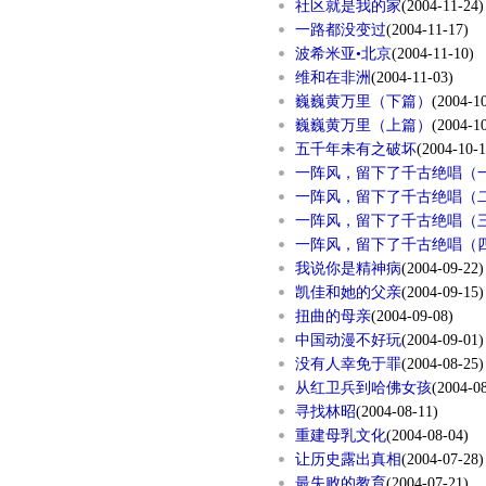
社区就是我的家
(2004-11-24)
一路都没变过
(2004-11-17)
波希米亚•北京
(2004-11-10)
维和在非洲
(2004-11-03)
巍巍黄万里（下篇）
(2004-1
巍巍黄万里（上篇）
(2004-1
五千年未有之破坏
(2004-10-1
一阵风，留下了千古绝唱（
一阵风，留下了千古绝唱（
一阵风，留下了千古绝唱（
一阵风，留下了千古绝唱（
我说你是精神病
(2004-09-22)
凯佳和她的父亲
(2004-09-15)
扭曲的母亲
(2004-09-08)
中国动漫不好玩
(2004-09-01)
没有人幸免于罪
(2004-08-25)
从红卫兵到哈佛女孩
(2004-0
寻找林昭
(2004-08-11)
重建母乳文化
(2004-08-04)
让历史露出真相
(2004-07-28)
最失败的教育
(2004-07-21)