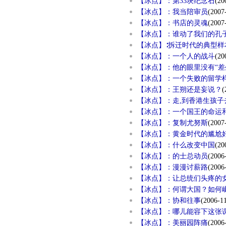
【冰点】：第33块纪念石
(20
【冰点】：我当陪审员
(2007
【冰点】：书店的灵魂
(2007
【冰点】：谁动了我们的孔
【冰点】∶拆迁时代的典型样
【冰点】：一个人的战斗
(20
【冰点】：他的眼里没有“差
【冰点】：一个失败的留学
【冰点】：王朔还是妄说？
(
【冰点】：走,到香港生孩子
【冰点】：一个国王的命运
【冰点】：复制尤努斯
(2007
【冰点】：黄金时代的尴尬
【冰点】：什么改变中国
(20
【冰点】：的士总动员
(2006
【冰点】：漫漫讨薪路
(2006
【冰点】：让总统们头疼的
【冰点】：何谓大国？如何
【冰点】：协和往事
(2006-1
【冰点】：哪儿能容下这张
【冰点】：美丽园阵痛
(2006