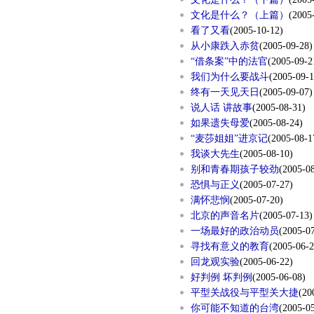
文化是什么？（上篇）
(2005
看了又看
(2005-10-12)
从小康跌入赤贫
(2005-09-28)
“借条案”中的法官
(2005-09-2
我们为什么要战斗
(2005-09-1
终有一天见天日
(2005-09-07)
说人话 讲故事
(2005-08-31)
如果遗失母爱
(2005-08-24)
“麦莎姐姐”进京记
(2005-08-1
我谈大先生
(2005-08-10)
别和青春期孩子较劲
(2005-0
恐惧与正义
(2005-07-27)
满怀悲悯
(2005-07-20)
北京的声音名片
(2005-07-13)
一场最好的政治动员
(2005-0
寻找有意义的教育
(2005-06-2
回龙观实验
(2005-06-22)
好判例 坏判例
(2005-06-08)
平型关战役与平型关大捷
(20
你可能不知道的台湾
(2005-0