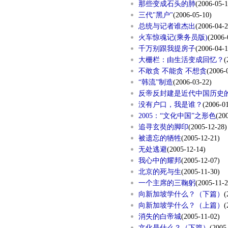
那些变成石头的肺
(2006-05-1
三代"黑户"
(2006-05-10)
总统与记者谁杰出
(2006-04-2
火车惊魂记(乘务员版)
(2006-
千万别跟我提房子
(2006-04-1
大栅栏：由生活变成回忆？
(
不敢贪 不能贪 不想贪
(2006-
“韩流”制造
(2006-03-22)
反帝反封建是近代中国历史
没有户口，我是谁？
(2006-0
2005：“文化中国”之形色
(20
追寻玄奘的脚印
(2005-12-28)
被遗忘的牺牲
(2005-12-21)
无处逃避
(2005-12-14)
我心中的耀邦
(2005-12-07)
北京的死与生
(2005-11-30)
一个主席的三鞠躬
(2005-11-2
向新加坡学什么？（下篇）
(
向新加坡学什么？（上篇）
(
消失的白帝城
(2005-11-02)
文化是什么？（下篇）
(2005