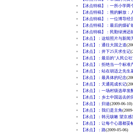
【冰点特稿】：一所小学两
【冰点特稿】：熊的解放：
【冰点特稿】：一位博导经历
【冰点特稿】：最后的煤矿
【冰点特稿】：民勤绿洲还
【冰点】：这组照片与新闻
【冰点】：通往大国之道
(20
【冰点】：井下25天求生记
(
【冰点】：最后的“人民公社
【冰点】：拒绝当一个标准
【冰点】：站在胡适之先生
【冰点】：最具体的纪念
(20
【冰点】：天通苑成长记
(20
【冰点】：一场村级选举发
【冰点】：乡土中国远去的
【冰点】：归途
(2009-06-10)
【冰点】：我们是主角
(2009
【冰点】：韩元咳嗽 望京感
【冰点】：让每个心愿都妥
【冰点】：路
(2009-05-06)